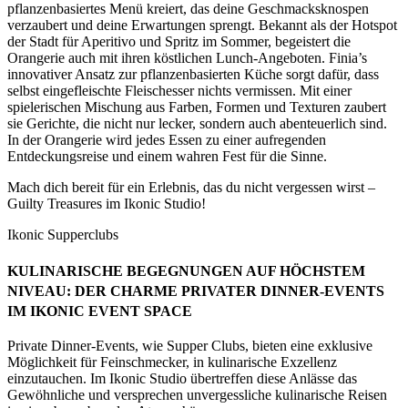
pflanzenbasiertes Menü kreiert, das deine Geschmacksknospen
verzaubert und deine Erwartungen sprengt. Bekannt als der Hotspot
der Stadt für Aperitivo und Spritz im Sommer, begeistert die
Orangerie auch mit ihren köstlichen Lunch-Angeboten. Finia’s
innovativer Ansatz zur pflanzenbasierten Küche sorgt dafür, dass
selbst eingefleischte Fleischesser nichts vermissen. Mit einer
spielerischen Mischung aus Farben, Formen und Texturen zaubert
sie Gerichte, die nicht nur lecker, sondern auch abenteuerlich sind.
In der Orangerie wird jedes Essen zu einer aufregenden
Entdeckungsreise und einem wahren Fest für die Sinne.
Mach dich bereit für ein Erlebnis, das du nicht vergessen wirst –
Guilty Treasures im Ikonic Studio!
Ikonic Supperclubs
KULINARISCHE BEGEGNUNGEN AUF HÖCHSTEM
NIVEAU: DER CHARME PRIVATER DINNER-EVENTS
IM IKONIC EVENT SPACE
Private Dinner-Events, wie Supper Clubs, bieten eine exklusive
Möglichkeit für Feinschmecker, in kulinarische Exzellenz
einzutauchen. Im Ikonic Studio übertreffen diese Anlässe das
Gewöhnliche und versprechen unvergessliche kulinarische Reisen