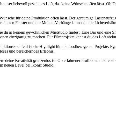
ch unser liebevoll gestaltetes Loft, das keine Wünsche offen lässt. Ob 
ne Wünsche für deine Produktion offen lässt. Der geräumige Lastenaufzu
erichteten Fenster und der Molton-Vorhänge kannst du die Lichtverhältni
s, die du in keinem gewöhnlichen Mietstudio findest. Eine Bar und eine 
ionen einzigartig zu machen. Für Filmprojekte kannst du das Loft abdu
uktionskochfeld ist ein Highlight für alle foodbezogenen Projekte. E
tloses und bereicherndes Erlebnis.
n dem deine Kreativität grenzenlos ist. Ob erfahrener Profi oder aufstre
m neuen Level bei Ikonic Studio.