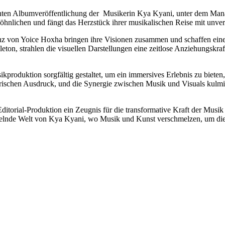
rsehnten Albumveröffentlichung der Musikerin Kya Kyani, unter dem Ma
lichen und fängt das Herzstück ihrer musikalischen Reise mit unvergle
anz von Yoice Hoxha bringen ihre Visionen zusammen und schaffen eine
eton, strahlen die visuellen Darstellungen eine zeitlose Anziehungskra
kproduktion sorgfältig gestaltet, um ein immersives Erlebnis zu biet
tlerischen Ausdruck, und die Synergie zwischen Musik und Visuals kulm
itorial-Produktion ein Zeugnis für die transformative Kraft der Musi
sselnde Welt von Kya Kyani, wo Musik und Kunst verschmelzen, um die S