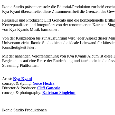
Ikonic Studio präsentiert stolz die Editorial-Produktion zur heiß e
Kya Kyani überschreitet diese Zusammenarbeit die Grenzen des Gewöhn
Regisseur und Produzent Cliff Goncalo und die konzeptionelle Brill
Konzeptualisiert und fotografiert von der renommierten Katrinan Singl
von Kya Kyanis Musik harmoniert.
Von der Konzeption bis zur Ausführung wird jeder Aspekt dieser Musi
Universum zieht. Ikonic Studio bietet die ideale Leinwand für küns
Kunstfertigkeit feiert.
Mit der nahenden Veröffentlichung von Kya Kyanis Album ist diese Ed
Begleite uns auf eine Reise der Entdeckung und tauche ein in die fe
Streaming-Plattformen.
Artist:
Kya Kyani
concept & styling:
Yoice Hoxha
Director & Producer:
Cliff Goncalo
concept & photography:
Katrinan Singleton
Ikonic Studio Produktionen